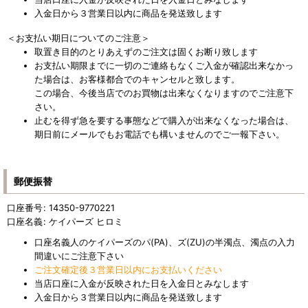
入金日から３営業日以内に商品を発送致します
＜お支払い期日についてのご注意＞
取置き目的のとりあえずのご注文は固くお断り致します
お支払い期限までに一切のご連絡もなくご入金が確認出来なかっ
た場合は、お客様都合でのキャンセルと致します。
この場合、今後当店でのお買物は出来なくなりますのでご注意下
さい。
止むを得ず急を要する事態などで購入が出来なくなった場合は、
期日前にメールでもお電話でも構いませんのでご一報下さい。
郵便振替
口座番号
:
14350-9770221
口座名義
:
ケイパーズ ヒロミ
口座名義人のケイパーズのパ(PA)、ズ(ZU)の半濁点、濁点の入力
間違いにご注意下さい
ご注文確定後３営業日以内にお支払いください
当店口座に入金が反映された日を入金日とみなします
入金日から３営業日以内に商品を発送致します