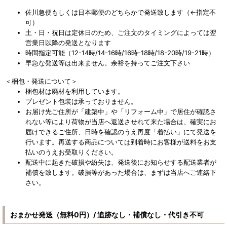
佐川急便もしくは日本郵便のどちらかで発送致します（←指定不
可）
土・日・祝日は定休日のため、ご注文のタイミングによっては翌
営業日以降の発送となります
時間指定可能（12-14時/14-16時/16時-18時/18-20時/19-21時）
早急な発送等は出来ません。余裕を持ってご注文下さい
＜梱包・発送について＞
梱包材は廃材を利用しています。
プレゼント包装は承っておりません。
お届け先ご住所が「建築中」や「リフォーム中」で居住が確認さ
れない等により荷物が当店へ返送させれて来た場合は、確実にお
届けできるご住所、日時を確認のうえ再度「着払い」にて発送を
行います。再送する商品については到着時にお客様が送料をお支
払いのうえお受取りください。
配送中に起きた破損や紛失は、発送後にお知らせする配送業者が
補償を致します。破損等があった場合は、まずは当店へご連絡下
さい。
おまかせ発送（無料0円）/ 追跡なし・補償なし・代引き不可