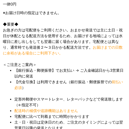
一律0
円
※お届け日時の指定はできません。
◆重要◆
お急ぎの方は宅配便をご利用ください。おまかせ発送では主に土日・祝
日が休配となる配送方法を使用するため、お届けする地域によっては水
曜日に差し出しをしても翌週に届く場合があります。宅配便とは異な
り、通常時でも発送後２〜３日かかる配送方法です。
お届けまでの日数
に余裕がある場合にご利用下さい。
＜ご注意とご案内＞
【銀行振込・郵便振替】でお支払い → ご入金確認日から3営業日
以内に発送
【代金引換】は利用できません（銀行振込・郵便振替での
前払い
必須
）
定形外郵便やスマートレター、レターパックなどで発送致します
（←指定不可）
配送時の補償や追跡機能はありません
宅配便に比べて到着までに時間がかかります
土・日・祝日は定休日のため、ご注文のタイミングによっては翌
営業日以降の発送となります