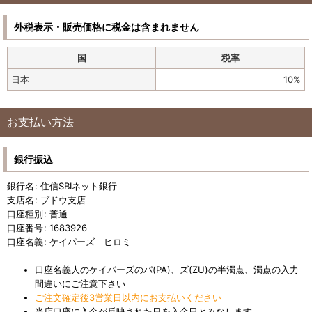
外税表示・販売価格に税金は含まれません
国
税率
日本
10%
お支払い方法
銀行振込
銀行名
:
住信SBIネット銀行
支店名
:
ブドウ支店
口座種別
:
普通
口座番号
:
1683926
口座名義
:
ケイパーズ ヒロミ
口座名義人のケイパーズのパ(PA)、ズ(ZU)の半濁点、濁点の入力
間違いにご注意下さい
ご注文確定後3営業日以内にお支払いください
当店口座に入金が反映された日を入金日とみなします