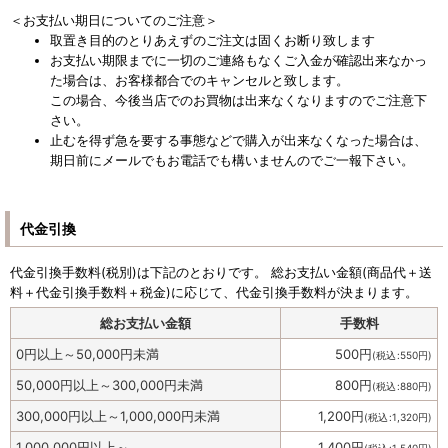
＜お支払い期日についてのご注意＞
取置き目的のとりあえずのご注文は固くお断り致します
お支払い期限までに一切のご連絡もなくご入金が確認出来なかっ
た場合は、お客様都合でのキャンセルと致します。
この場合、今後当店でのお買物は出来なくなりますのでご注意下
さい。
止むを得ず急を要する事態などで購入が出来なくなった場合は、
期日前にメールでもお電話でも構いませんのでご一報下さい。
代金引換
代金引換手数料
(税別)
は下記のとおりです。 総お支払い金額(商品代＋送
料＋代金引換手数料＋税金)に応じて、代金引換手数料が決まります。
総お支払い金額
手数料
0
円
以上～50,000
円
未満
500
円
(
税込
:
550
円
)
50,000
円
以上～300,000
円
未満
800
円
(
税込
:
880
円
)
300,000
円
以上～1,000,000
円
未満
1,200
円
(
税込
:
1,320
円
)
1,000,000
円
以上～
1,400
円