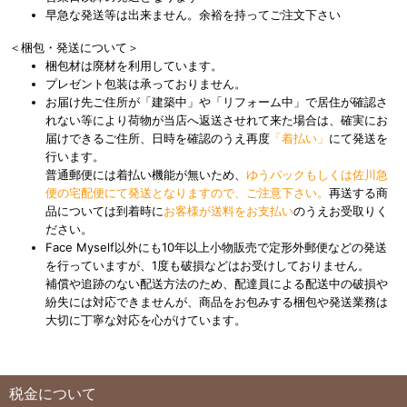
早急な発送等は出来ません。余裕を持ってご注文下さい
＜梱包・発送について＞
梱包材は廃材を利用しています。
プレゼント包装は承っておりません。
お届け先ご住所が「建築中」や「リフォーム中」で居住が確認さ
れない等により荷物が当店へ返送させれて来た場合は、確実にお
届けできるご住所、日時を確認のうえ再度
「着払い」
にて発送を
行います。
普通郵便には着払い機能が無いため、
ゆうパックもしくは佐川急
便の宅配便にて発送となりますので、ご注意下さい。
再送する商
品については到着時に
お客様が送料をお支払い
のうえお受取りく
ださい。
Face Myself以外にも10年以上小物販売で定形外郵便などの発送
を行っていますが、1度も破損などはお受けしておりません。
補償や追跡のない配送方法のため、配達員による配送中の破損や
紛失には対応できませんが、商品をお包みする梱包や発送業務は
大切に丁寧な対応を心がけています。
税金について