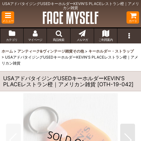
USAアドバタイジングUSEDキーホルダーKEVIN'S PLACEレストラン橙｜アメリ
カン雑貨
メニュー
カート
カテゴリ
マイページ
商品検索
メルマガ
ご利用案内
ホーム
>
アンティーク&ヴィンテージ雑貨その他
>
キーホルダー・ストラップ
>
USAアドバタイジングUSEDキーホルダーKEVIN'S PLACEレストラン橙｜アメ
リカン雑貨
USAアドバタイジングUSEDキーホルダーKEVIN'S
PLACEレストラン橙｜アメリカン雑貨
[
OTH-19-042
]