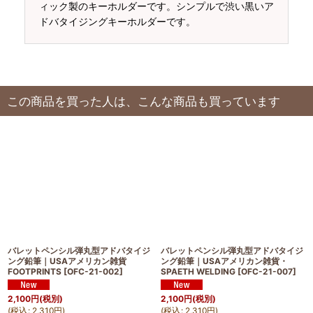
ィック製のキーホルダーです。シンプルで渋い黒いア
ドバタイジングキーホルダーです。
この商品を買った人は、こんな商品も買っています
バレットペンシル弾丸型アドバタイジ
バレットペンシル弾丸型アドバタイジ
ング鉛筆｜USAアメリカン雑貨
ング鉛筆｜USAアメリカン雑貨・
FOOTPRINTS
[
OFC-21-002
]
SPAETH WELDING
[
OFC-21-007
]
2,100
円
(税別)
2,100
円
(税別)
(
税込
:
2,310
円
)
(
税込
:
2,310
円
)