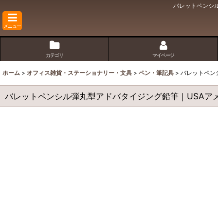
バレットペンシル弾丸
メニュー
カテゴリ
マイページ
ホーム
>
オフィス雑貨・ステーショナリー・文具
>
ペン・筆記具
>
バレットペンシル
バレットペンシル弾丸型アドバタイジング鉛筆｜USAアメリカン雑貨I