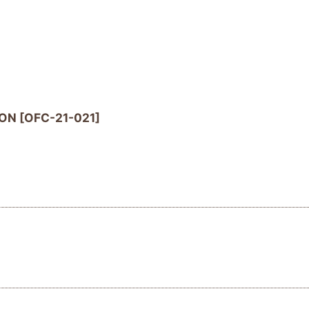
ON
[
OFC-21-021
]