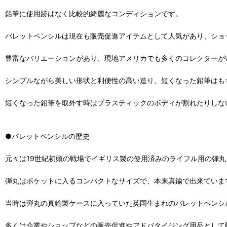
鉛筆に使用跡はなく比較的綺麗なコンディションです。
バレットペンシルは現在も販売促進アイテムとして人気があり、ショ
豊富なバリエーションがあり、現地アメリカでも多くのコレクターが
シンプルながら美しい形状と利便性の高い造り。短くなった鉛筆はも
短くなった鉛筆を取外す時はプラスティックのボディが割れたりしな
●バレットペンシルの歴史
元々は19世紀初頭の戦場でイギリス製の使用済みのライフル用の弾
弾丸はポケットに入るコンパクトなサイズで、本来真鍮で出来ていま
当時は弾丸の真鍮製ケースに入っていた英国生まれのバレットペンシ
多くは企業やショップなどの販売促進やアドバタイジング用品として