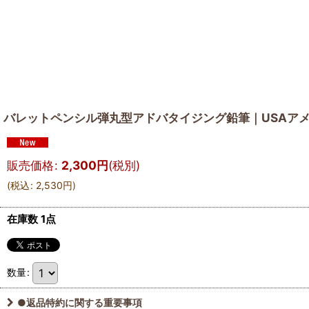
バレットペンシル弾丸型アドバタイジング鉛筆｜USAアメリカン雑貨I
販売価格
:
2,300
円
(税別)
(
税込
:
2,530
円
)
在庫数 1点
数量
:
●返品特約に関する重要事項