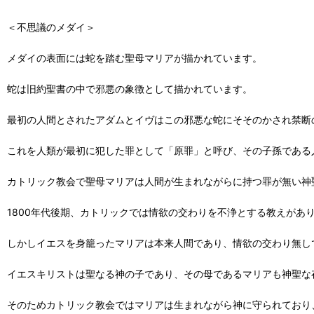
＜不思議のメダイ＞
メダイの表面には蛇を踏む聖母マリアが描かれています。
蛇は旧約聖書の中で邪悪の象徴として描かれています。
最初の人間とされたアダムとイヴはこの邪悪な蛇にそそのかされ禁断
これを人類が最初に犯した罪として「原罪」と呼び、その子孫である
カトリック教会で聖母マリアは人間が生まれながらに持つ罪が無い神
1800年代後期、カトリックでは情欲の交わりを不浄とする教えがあ
しかしイエスを身籠ったマリアは本来人間であり、情欲の交わり無し
イエスキリストは聖なる神の子であり、その母であるマリアも神聖な
そのためカトリック教会ではマリアは生まれながら神に守られており