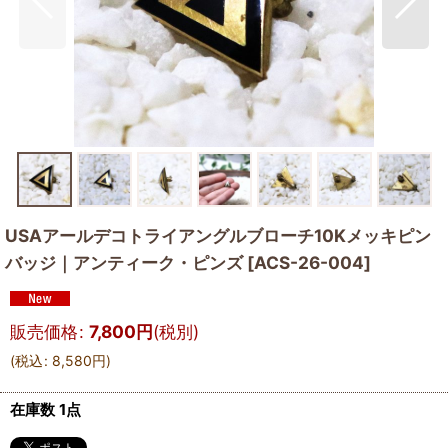
USAアールデコトライアングルブローチ10Kメッキピン
バッジ｜アンティーク・ピンズ
[
ACS-26-004
]
販売価格
:
7,800
円
(税別)
(
税込
:
8,580
円
)
在庫数 1点