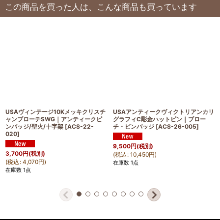
この商品を買った人は、こんな商品も買っています
USAヴィンテージ10Kメッキクリスチ
USAアンティークヴィクトリアンカリ
ャンブローチSWG｜アンティークピ
グラフィC彫金ハットピン｜ブロー
ンバッジ/聖火/十字架
[
ACS-22-
チ・ピンバッジ
[
ACS-26-005
]
020
]
9,500
円
(税別)
3,700
円
(税別)
(
税込
:
10,450
円
)
(
税込
:
4,070
円
)
在庫数 1点
在庫数 1点