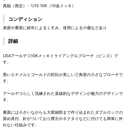
真鍮（推定）・1/10 10K（10金メッキ）
コンディション
表面や裏面に経年によるくすみ、使用による小傷などあり
詳細
USAアールデコ10Kメッキトライアングルブローチ（ピンズ）で
す。
黒いエナメルとゴールドの対比が美しい三角形の小さなブローチで
す。
アールデコらしく洗練された直線的なデザインが魅力のデザインで
す。
裏面には小さいながらも大変細部まで作り込まれたダブルロックの
留め具付、針がついており襟元やネクタイなどに付けても簡単に外
れない仕組みです。