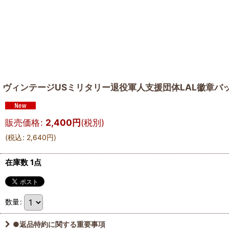
ヴィンテージUSミリタリー退役軍人支援団体LAL徽章バ
販売価格
:
2,400
円
(税別)
(
税込
:
2,640
円
)
在庫数 1点
数量
:
●返品特約に関する重要事項