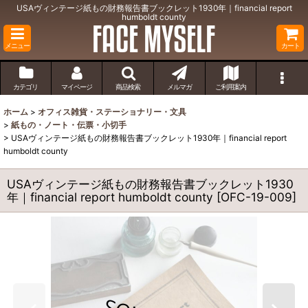
USAヴィンテージ紙もの財務報告書ブックレット1930年｜financial report
humboldt county
メニュー
カート
カテゴリ
マイページ
商品検索
メルマガ
ご利用案内
ホーム
>
オフィス雑貨・ステーショナリー・文具
>
紙もの・ノート・伝票・小切手
>
USAヴィンテージ紙もの財務報告書ブックレット1930年｜financial report
humboldt county
USAヴィンテージ紙もの財務報告書ブックレット1930
年｜financial report humboldt county
[
OFC-19-009
]