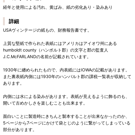
経年と使用による汚れ、黄ばみ、紙の劣化あり・染みあり
詳細
USAヴィンテージの紙もの、財務報告書です。
上質な堅紙で作られた表紙にはアメリカはアイオワ州にある
humboldt county（ハンボルト郡）の文字と郡の監査人
J.C.McFARLANDの名前が記載されています。
1930年に纏められたもので、内表紙にはIOWAの記載があります。
また裏表紙内側には1930年のハンバルト郡の課税一覧表が収納して
あります。
内側には水による染みがあります。表紙が見えるように飾るのも、
開いて古めかしさを楽しむことも出来ます。
面白いことに製造時にきちんと製本することが出来なかったのか、
5ページから7ページにかけて袋とじのように繋がってしまっている
部分があります。