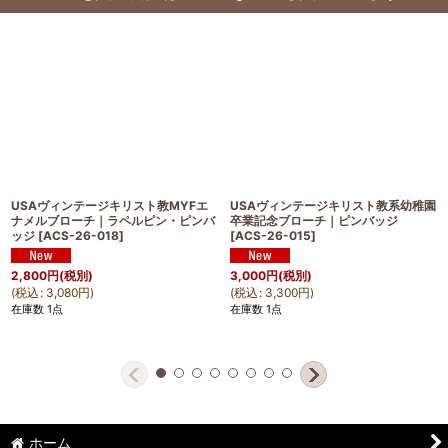
USAヴィンテージキリスト教MYFエ
USAヴィンテージキリスト教系幼稚園
ナメルブローチ｜ラペルピン・ピンバ
卒業記念ブローチ｜ピンバッジ
ッジ
[
ACS-26-018
]
[
ACS-26-015
]
2,800
円
(税別)
3,000
円
(税別)
(
税込
:
3,080
円
)
(
税込
:
3,300
円
)
在庫数 1点
在庫数 1点
ホーム