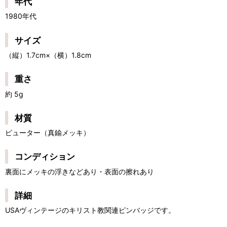
年代
1980年代
サイズ
（縦）1.7cm×（横）1.8cm
重さ
約 5g
材質
ピューター（真鍮メッキ）
コンディション
裏面にメッキの浮きなどあり・表面の擦れあり
詳細
USAヴィンテージのキリスト教関連ピンバッジです。