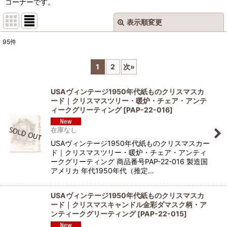
コーナーです。
表示順変更
閉じる
95
件
サブカテゴリ
:
1
2
次
»
表示数
:
USAヴィンテージ1950年代紙ものクリスマスカ
ード｜クリスマスツリー・暖炉・チェア・アンテ
ィークグリーティング
[
PAP-22-016
]
並び順
:
在庫なし
USAヴィンテージ1950年代紙ものクリスマスカー
絞り込む
ド｜クリスマスツリー・暖炉・チェア・アンティ
ークグリーティング 商品番号PAP-22-016 製造国
アメリカ 年代1950年代（推定…
USAヴィンテージ1950年代紙ものクリスマスカ
ード｜クリスマスキャンドル金彩ダマスク柄・ア
ンティークグリーティング
[
PAP-22-015
]