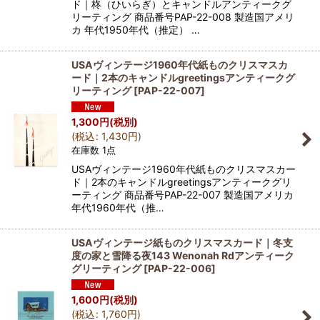
ド｜柊（ひいらぎ）とキャンドルアンティークグ
リーティング 商品番号PAP-22-008 製造国アメリ
カ 年代1950年代（推定） …
USAヴィンテージ1960年代紙ものクリスマスカ
ード｜2本のキャンドルgreetingsアンティークグ
リーティング
[
PAP-22-007
]
1,300
円
(税別)
(
税込
:
1,430
円
)
在庫数 1点
USAヴィンテージ1960年代紙ものクリスマスカー
ド｜2本のキャンドルgreetingsアンティークグリ
ーティング 商品番号PAP-22-007 製造国アメリカ
年代1960年代（推…
USAヴィンテージ紙ものクリスマスカード｜冬支
度の家と雪降る夜143 Wenonah Rdアンティーク
グリーティング
[
PAP-22-006
]
1,600
円
(税別)
(
税込
:
1,760
円
)