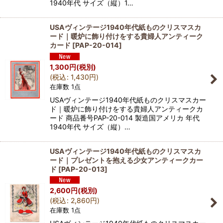
1940年代 サイズ（縦）1…
USAヴィンテージ1940年代紙ものクリスマスカ
ード｜暖炉に飾り付けをする貴婦人アンティーク
カード
[
PAP-20-014
]
1,300
円
(税別)
(
税込
:
1,430
円
)
在庫数 1点
USAヴィンテージ1940年代紙ものクリスマスカー
ド｜暖炉に飾り付けをする貴婦人アンティークカ
ード 商品番号PAP-20-014 製造国アメリカ 年代
1940年代 サイズ（縦）…
USAヴィンテージ1940年代紙ものクリスマスカ
ード｜プレゼントを抱える少女アンティークカー
ド
[
PAP-20-013
]
2,600
円
(税別)
(
税込
:
2,860
円
)
在庫数 1点