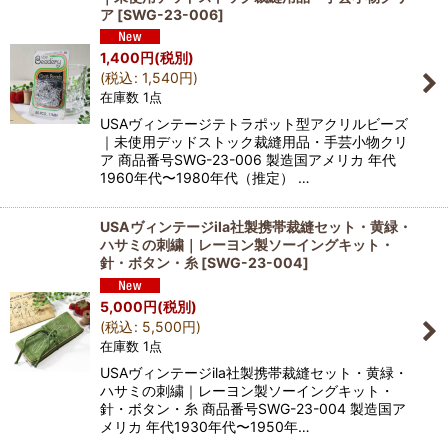
ア
[
SWG-23-006
]
1,400
円
(税別)
(
税込
:
1,540
円
)
在庫数 1点
USAヴィンテージテトラポット型アクリルビーズ
｜未使用デッドストック裁縫用品・手芸小物クリ
ア 商品番号SWG-23-006 製造国アメリカ 年代
1960年代〜1980年代（推定） …
USAヴィンテージila社製携帯裁縫セット・黄緑・
ハサミの刺繍｜レーヨン製ソーイングキット・
針・ボタン・糸
[
SWG-23-004
]
5,000
円
(税別)
(
税込
:
5,500
円
)
在庫数 1点
USAヴィンテージila社製携帯裁縫セット・黄緑・
ハサミの刺繍｜レーヨン製ソーイングキット・
針・ボタン・糸 商品番号SWG-23-004 製造国ア
メリカ 年代1930年代〜1950年…