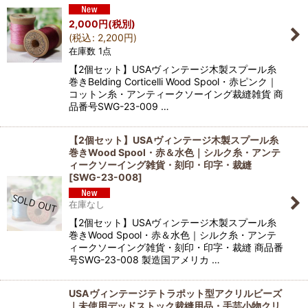
2,000
円
(税別)
(
税込
:
2,200
円
)
在庫数 1点
【2個セット】USAヴィンテージ木製スプール糸
巻きBelding Corticelli Wood Spool・赤ピンク｜
コットン糸・アンティークソーイング裁縫雑貨 商
品番号SWG-23-009 …
【2個セット】USAヴィンテージ木製スプール糸
巻きWood Spool・赤＆水色｜シルク糸・アンテ
ィークソーイング雑貨・刻印・印字・裁縫
[
SWG-23-008
]
在庫なし
【2個セット】USAヴィンテージ木製スプール糸
巻きWood Spool・赤＆水色｜シルク糸・アンテ
ィークソーイング雑貨・刻印・印字・裁縫 商品番
号SWG-23-008 製造国アメリカ …
USAヴィンテージテトラポット型アクリルビーズ
｜未使用デッドストック裁縫用品・手芸小物クリ