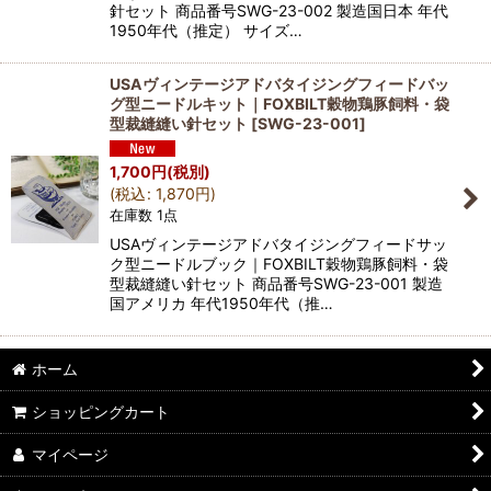
針セット 商品番号SWG-23-002 製造国日本 年代
1950年代（推定） サイズ…
USAヴィンテージアドバタイジングフィードバッ
グ型ニードルキット｜FOXBILT穀物鶏豚飼料・袋
型裁縫縫い針セット
[
SWG-23-001
]
1,700
円
(税別)
(
税込
:
1,870
円
)
在庫数 1点
USAヴィンテージアドバタイジングフィードサッ
ク型ニードルブック｜FOXBILT穀物鶏豚飼料・袋
型裁縫縫い針セット 商品番号SWG-23-001 製造
国アメリカ 年代1950年代（推…
ホーム
ショッピングカート
マイページ