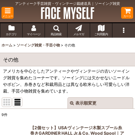
アンティーク手芸雑貨・ヴィンテージ裁縫道具｜ソーイング雑貨
メニュー
カート
カテゴリ
マイページ
商品検索
メルマガ
ご利用案内
ホーム
>
ソーイング雑貨・手芸小物
>
その他
その他
アメリカを中心としたアンティークやヴィンテージの古いソーイン
グ雑貨を集めたコーナーです。ソーイングには欠かせないニードル
やボビン、糸巻きなど和裁用品とは異なる欧米らしい可愛らしい洋
裁、手芸小物雑貨を集めています。
表示順変更
閉じる
9
件
表示数
:
【2個セット】USAヴィンテージ木製スプール糸
巻きGARDINER HALL Jr.& Co, Wood Spool｜ア